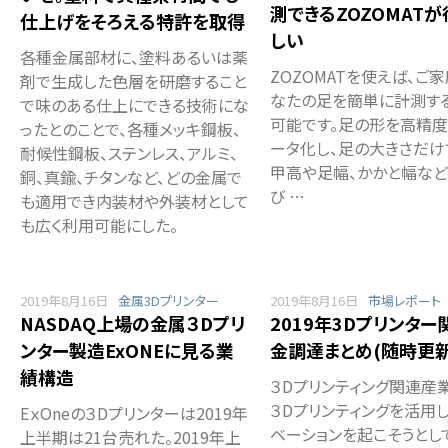
測できるZOZOMAT
仕上げをそろえる特許を取得
しい
各種金属部材に、塗料あるいは薬
ZOZOMATを使えば、ご
剤で生成した色層を研磨すること
なたの足を簡単に計測す
で味のある仕上にできる技術にな
可能です。足の形を高精度
ったとのことで、各種メッキ鋼板、
ータ化し、足の大きさだけ
耐候性鋼板、ステンレス、アルミ、
甲高や足幅、かかと幅など
銅、真鍮、チタンなど、どの金属で
び …
も適用でき内装材や外装材として
も広く利用可能にした。
2019年8月16日
金属3Dプリンター
2019年8月16日
市場レポート
NASDAQ上場の金属３Dプリ
2019年3Dプリンター
ンター製造ExONEに見る業
金調達まとめ(随時更新
績構造
３Dプリンティング関連産
３Dプリンティングを活用
EｘOneの３Dプリンターは2019年
ベーションを起こそうとし
上半期は21台売れた。2019年上