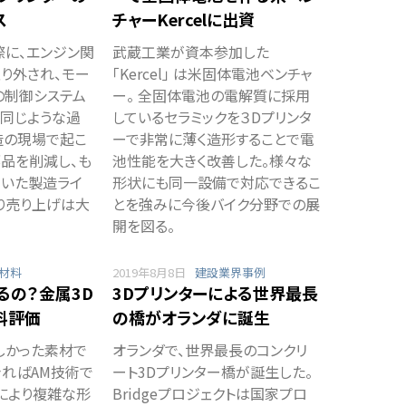
ス
チャーKercelに出資
際に、エンジン関
武蔵工業が資本参加した
り外され、モー
「Kercel」 は米固体電池ベンチャ
の制御システム
ー。 全固体電池の電解質に採用
。同じような過
しているセラミックを３Dプリンタ
造の現場で起こ
ーで非常に薄く造形することで電
部品を削減し、も
池性能を大きく改善した。様々な
ていた製造ライ
形状にも同一設備で対応できるこ
り売り上げは大
とを強みに今後バイク分野での展
開を図る。
材料
2019年8月8日
建設業界事例
るの？金属3D
3Dプリンターによる世界最長
料評価
の橋がオランダに誕生
しかった素材で
オランダで、世界最長のコンクリ
きればAM技術で
ート3Dプリンター橋が誕生した。
により複雑な形
Bridgeプロジェクトは国家プロ