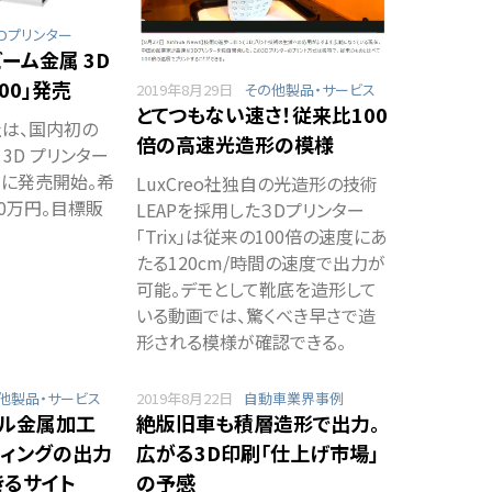
Dプリンター
ーム金属 3D
00」発売
2019年8月29日
その他製品・サービス
とてつもない速さ！従来比100
は、国内初の
倍の高速光造形の模様
3D プリンター
2 日に発売開始。希
LuxCreo社独自の光造形の技術
0万円。目標販
LEAPを採用した３Dプリンター
「Trix」は従来の100倍の速度にあ
たる120cm/時間の速度で出力が
可能。デモとして靴底を造形して
いる動画では、驚くべき早さで造
形される模様が確認できる。
他製品・サービス
2019年8月22日
自動車業界事例
ナル金属加工
絶版旧車も積層造形で出力。
ティングの出力
広がる3D印刷「仕上げ市場」
きるサイト
の予感