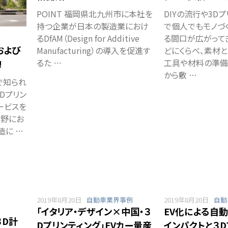
POINT 福岡県北九州市に本社を
DIYの流行や3D
持つ企業が日本の製造業におけ
で個人でもモノづ
るDfAM（Design for Additive
る間口が広がって
および
Manufacturing）の導入を促進す
どにくらべ、素材
るた …
工具や材料の準備
!
から敷 …
用で知られ
3Dプリン
ービスを
分野にお
造に …
2019年8月20日
自動車業界事例
2019年8月20日
自動
「イタリア・デザイン×中国・３
EV化による自
３D計
Dプリンティング」EVカー量産
インパクトと３