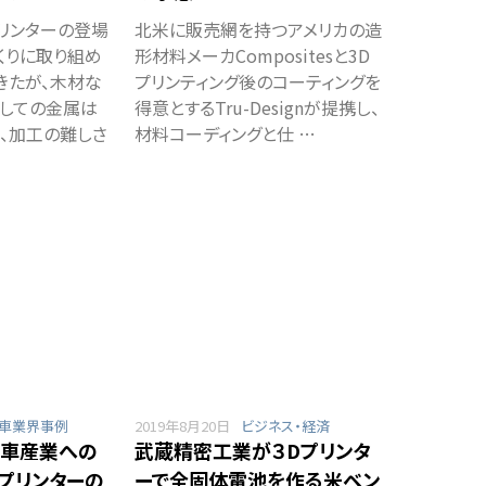
プリンターの登場
北米に販売網を持つアメリカの造
くりに取り組め
形材料メーカCompositesと3D
きたが、木材な
プリンティング後のコーティングを
としての金属は
得意とするTru-Designが提携し、
、加工の難しさ
材料コーディングと仕 …
車業界事例
2019年8月20日
ビジネス・経済
動車産業への
武蔵精密工業が３Dプリンタ
Dプリンターの
ーで全固体電池を作る米ベン