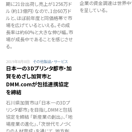
企業の資金調達は世界中
期に21台出荷し売上が1256万ド
を呈している。
ル（約13億円）なので、1台60万ド
ルと、ほぼ前年度と同価格帯で市
場を広げているといえる。その成
長率は約60%と大きな伸び幅。市
場が成長中であることを感じさせ
る。
2019年8月8日
その他製品・サービス
日本一の3Dプリンタ都市・加
賀をめざし加賀市と
DMM.comが包括連携協定
を締結
石川県加賀市は「日本一の3Dプ
リンタ都市」を目指しDMMと包括
協定を締結 「新産業の創出」、「地
場産業の進化」、「次世代モノづく
りの人材育成」を通じて、地方創