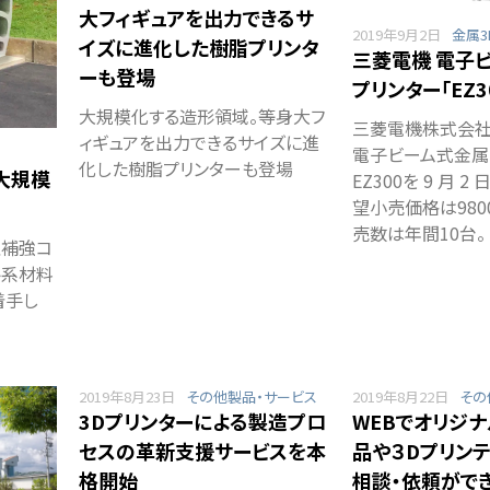
大フィギュアを出力できるサ
2019年9月2日
金属3
イズに進化した樹脂プリンタ
三菱電機 電子ビ
ーも登場
プリンター「EZ3
大規模化する造形領域。等身大フ
三菱電機株式会社
ィギュアを出力できるサイズに進
電子ビーム式金属 
化した樹脂プリンターも登場
大規模
EZ300を 9 月 
望小売価格は980
売数は年間10台。
維補強コ
ト系材料
着手し
2019年8月23日
その他製品・サービス
2019年8月22日
その
3Dプリンターによる製造プロ
WEBでオリジ
セスの革新支援サービスを本
品や３Dプリン
格開始
相談・依頼がで