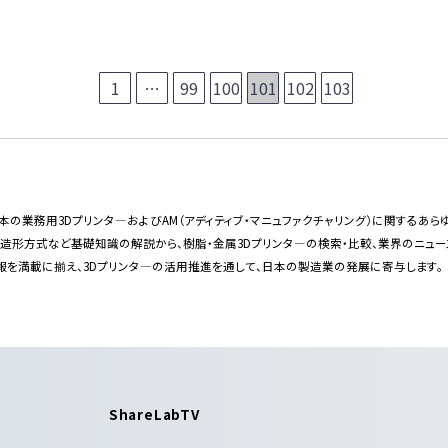
1
…
99
100
101
102
103
bは日本の業務用3Dプリンタ―およびAM（アディティブ・マニュファクチャリング）に関する
・造形方式など基礎知識の解説から、樹脂・金属3Dプリンタ―の検索・比較、業界のニュ
報を満載に揃え、3Dプリンタ―の活用推進を通して、日本の製造業の発展に寄与します。
ShareLabTV