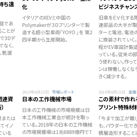
が待ち遠
化
ビジネスチャン
イタリアのXEVと中国の
旧車をＥＶ化する
家庭であ
Polymakerが３Dプリンターで製
連部品の大半が取
ることが
造する超小型車両「YOYO 」を 第2
ターと電池、電池
で3Dデ
四半期から生産開始。
に換装されていく
でなく、
程がEV車設計製
、靴選
っている。従来の
う使わない。作っ
ンは稼働しなくな
きく減少する。
2019年8月15日
市場レポート
2019年8月15日
金属
関連資
日本の工作機械市場
この素材で作れ
）
プリント特殊材
日本の工作機械の市場規模は日
本工作機械工業会が統計を取っ
業または
「今まで加工が難
ている。2018年の日本の工作機械
してイノ
も、パウダー化で
の市場規模場は1兆6889億円で7
ている
積層造形すること