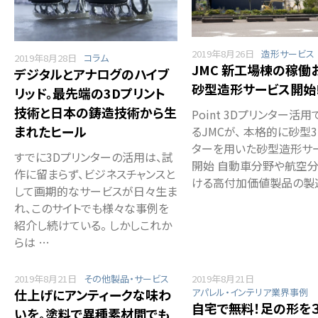
2019年8月26日
造形サービス
2019年8月28日
コラム
JMC 新工場棟の稼働
デジタルとアナログのハイブ
砂型造形サービス開始
リッド。最先端の3Dプリント
技術と日本の鋳造技術から生
Point 3Dプリンター活
まれたヒール
るJMCが、 本格的に砂型
ターを用いた砂型造形サ
すでに3Dプリンターの活用は、試
開始 自動車分野や航空
作に留まらず、ビジネスチャンスと
ける高付加価値製品の製
して画期的なサービスが日々生ま
れ、このサイトでも様々な事例を
紹介し続けている。 しかしこれか
らは …
2019年8月21日
その他製品・サービス
2019年8月21日
仕上げにアンティークな味わ
アパレル・インテリア業界事例
自宅で無料！足の形を
いを。塗料で異種素材間でも