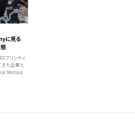
panyに見る
実態
3Dプリンティ
てきた企業と
l Motors