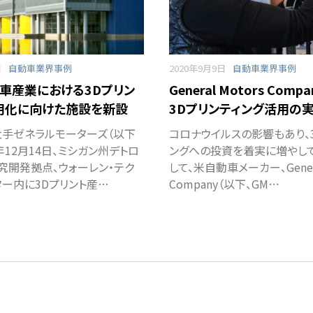
日
自動車業界事例
2020年9月9日
自動車業界事例
動車産業における3Dプリン
General Motors Com
用化に向けた施設を新設
3Dプリンティング活用の
手ゼネラルモーターズ（以下
コロナウイルスの影響もあり、
0年12月14日、ミシガン州デトロ
ングへの投資を着実に増やし
究開発拠点、ウォーレン・テク
して、米自動車メーカー、Genera
ター内に3Dプリント産…
Company（以下、GM…