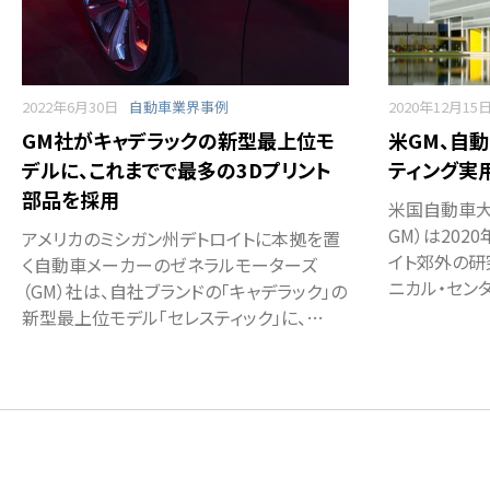
2022年6月30日
自動車業界事例
2020年12月15
GM社がキャデラックの新型最上位モ
米GM、自
デルに、これまでで最多の3Dプリント
ティング実
部品を採用
米国自動車大
GM）は202
アメリカのミシガン州デトロイトに本拠を置
イト郊外の研
く自動車メーカーのゼネラルモーターズ
ニカル・セン
（GM）社は、自社ブランドの「キャデラック」の
新型最上位モデル「セレスティック」に、…