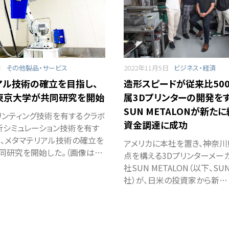
日
その他製品・サービス
2022年11月5日
ビジネス・経済
アル技術の確立を目指し、
造形スピードが従来比50
東京大学が共同研究を開始
属3Dプリンターの開発を
SUN METALONが新た
リンティング技術を有するクラボ
資金調達に成功
析シミュレーション技術を有す
、メタマテリアル技術の確立を
アメリカに本社を置き、神奈
同研究を開始した。（画像は…
点を構える3Dプリンターメー
社SUN METALON（以下、SUN
社）が、日米の投資家から新…