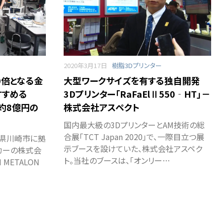
2020年3月17日
樹脂3Dプリンター
0倍となる金
大型ワークサイズを有する独自開発
すすめる
3Dプリンター「RaFaElⅡ550‐HT」－
に約8億円の
株式会社アスペクト
国内最大級の3DプリンターとAM技術の総
合展「TCT Japan 2020」で、一際目立つ展
川県川崎市に拠
示ブースを設けていた、株式会社アスペク
カーの株式会
ト。当社のブースは、「オンリー…
 METALON