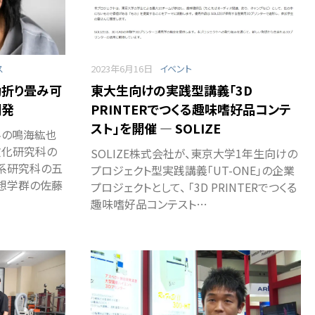
ス
2023年6月16日
イベント
動折り畳み可
東大生向けの実践型講義「3D
開発
PRINTERでつくる趣味嗜好品コンテ
スト」を開催 ― SOLIZE
科の鳴海紘也
文化研究科の
SOLIZE株式会社が、東京大学1年生向けの
系研究科の五
プロジェクト型実践講義「UT-ONE」の企業
想学群の佐藤
プロジェクトとして、 「3D PRINTERでつくる
趣味嗜好品コンテスト…