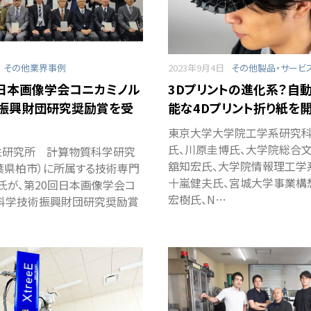
その他業界事例
2023年9月4日
その他製品・サービ
、日本画像学会コニカミノル
3Dプリントの進化系？自
振興財団研究奨励賞を受
能な4Dプリント折り紙を
東京大学大学院工学系研究
氏、川原圭博氏、大学院総合
性研究所 計算物質科学研究
舘知宏氏、大学院情報理工学
葉県柏市）に所属する技術専門
十嵐健夫氏、宮城大学事業構
氏が、第20回日本画像学会コ
宏樹氏、N…
科学技術振興財団研究奨励賞