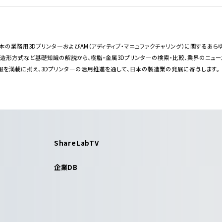
bは日本の業務用3Dプリンタ―およびAM（アディティブ・マニュファクチャリング）に関する
・造形方式など基礎知識の解説から、樹脂・金属3Dプリンタ―の検索・比較、業界のニュ
報を満載に揃え、3Dプリンタ―の活用推進を通して、日本の製造業の発展に寄与します。
ShareLabTV
企業DB