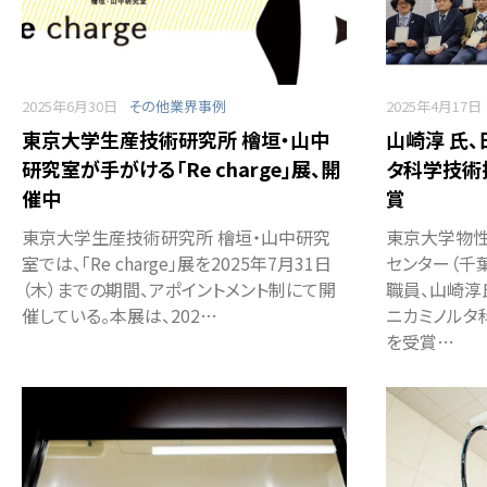
2025年6月30日
その他業界事例
2025年4月17日
東京大学生産技術研究所 檜垣・山中
山崎淳 氏
研究室が手がける「Re charge」展、開
タ科学技術
催中
賞
東京大学生産技術研究所 檜垣・山中研究
東京大学物
室では、「Re charge」展を2025年7月31日
センター（千
（木）までの期間、アポイントメント制にて開
職員、山崎淳
催している。本展は、202…
ニカミノルタ
を受賞…