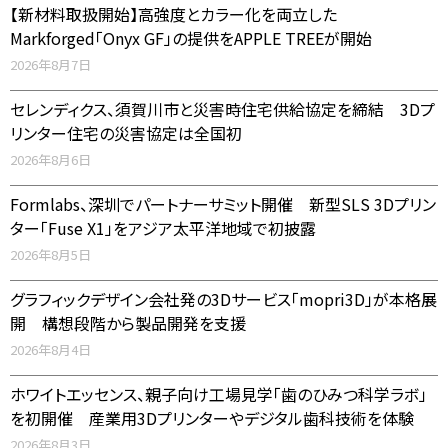
【新材料取扱開始】高強度とカラー化を両立した
Markforged「Onyx GF」の提供をAPPLE TREEが開始
2026年8月7日
セレンディクス、須賀川市と災害時住宅供給協定を締結 3Dプ
リンター住宅の災害協定は全国初
2026年8月6日
Formlabs、深圳でパートナーサミット開催 新型SLS 3Dプリン
ター「Fuse X1」をアジア太平洋地域で初披露
2026年8月5日
グラフィックデザイン会社発の3Dサービス「mopri3D」が本格展
開 構想段階から製品開発を支援
2026年8月4日
ホワイトエッセンス、親子向け工場見学「歯のひみつ科学ラボ」
を初開催 産業用3Dプリンターやデジタル歯科技術を体験
2026年8月3日