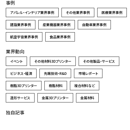
事例
アパレル・インテリア業界事例
その他業界事例
医療業界事例
建設業界事例
産業機器業界事例
自動車業界事例
航空宇宙業界事例
食品業界事例
業界動向
イベント
その他材料3Dプリンター
その他製品・サービス
ビジネス・経済
先端技術・R&D
市場レポート
樹脂3Dプリンター
樹脂材料
複合材料など
造形サービス
金属3Dプリンター
金属材料
独自記事