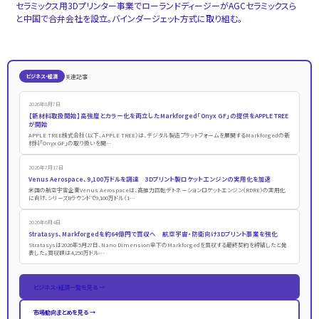
セラミックス用3Dプリンター事業でローランドディージーがAGCセラミックスら
と中国で合弁会社を設立。バインダージェット方式に取り組む。
关連記事
ビジネス・経済
2026年8月7日
【新材料取扱開始】高強度とカラー化を両立したMarkforged「Onyx GF」の提供をAPPLE TREE
が開始
APPLE TREE株式会社（以下、APPLE TREE）は、デジタル製造プラットフォームを展開するMarkforgedの新
材料「Onyx GF」の取り扱いを開…
2026年7月17日
Venus Aerospace、9,100万ドルを調達 3Dプリント製ロケットエンジンの実用化を加速
米国の航空宇宙企業Venus Aerospaceは、高推力回転デトネーションロケットエンジン（RDRE）の実用化
に向け、シリーズBラウンドで9,100万ドル（1…
2026年6月4日
Stratasys、Markforgedを約64億円で買収へ 航空宇宙・防衛向け3Dプリント事業を強化
Stratasysは2026年5月27日、Nano Dimension傘下のMarkforgedを買収する最終契約を締結したと発
表した。買収額は4,250万ドル…
ビジネス・経済一覧を見る →
市場動向まとめを見る →