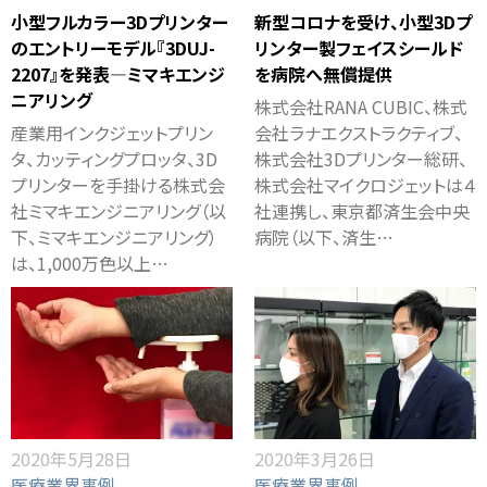
小型フルカラー3Dプリンター
新型コロナを受け、小型3Dプ
のエントリーモデル『3DUJ-
リンター製フェイスシールド
2207』を発表―ミマキエンジ
を病院へ無償提供
ニアリング
株式会社RANA CUBIC、株式
産業⽤インクジェットプリン
会社ラナエクストラクティブ、
タ、カッティングプロッタ、3D
株式会社3Dプリンター総研、
プリンターを手掛ける株式会
株式会社マイクロジェットは４
社ミマキエンジニアリング（以
社連携し、東京都済生会中央
下、ミマキエンジニアリング）
病院（以下、済生…
は、1,000万色以上…
2020年5月28日
2020年3月26日
医療業界事例
医療業界事例