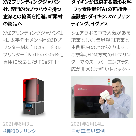
XYZプリンティングジャパン
ダイキンが提供する造形材料
社、専門的なノウハウを持つ
「フッ素樹脂PFA」の可能性ー
企業との協業を推進、新素材
座談会：ダイキン、XYZプリン
の認定へ
ティング、イグアス
XYZプリンティングジャパン社
シェアラボの中で人気がある
は、太平洋セメント社の3Dプ
記事として、業界観測記事と
リンター材料「TCaST」を3D
事例記事の2つがあります。こ
プリンター「PartPro350xBC」
こ数年、FDM方式の3Dプリン
専用に改良した「TCaST f…
ターでのスーパーエンプラ対
応が非常に力強いトピック…
2021年6月3日
2021年1月14日
樹脂3Dプリンター
自動車業界事例