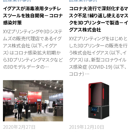
イグアスが消毒液用タッチレ
コロナ大流行で深刻化するマ
スツールを独自開発－コロナ
スク不足！繰り返し使えるマス
感染対策
クを3Dプリンターで製造－イ
グアス株式会社
XYZプリンティングや3Dシステ
ムズの販売代理店であるイグ
XYZプリンティングをはじめと
アス株式会社（以下、イグア
した3Dプリンターの販売を行
ス）はコロナ感染拡大初期か
う株式会社イグアス（以下、イ
ら3Dプリンティングマスクなど
グアス）は、新型コロナウイル
の3Dモデルデータの…
ス感染症 (COVID-19)（以下、
コロナ）…
2020年2月27日
2019年12月10日