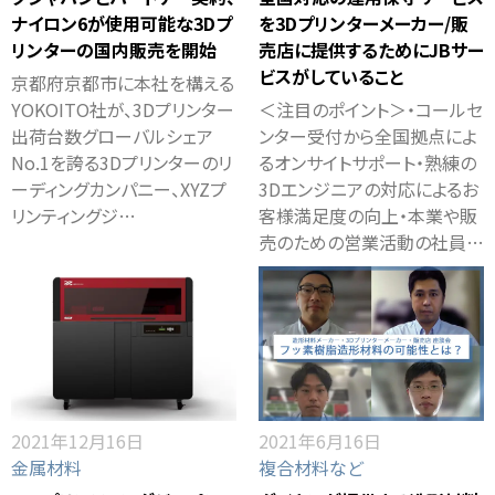
ナイロン6が使用可能な3Dプ
を3Dプリンターメーカー/販
リンターの国内販売を開始
売店に提供するためにJBサー
ビスがしていること
京都府京都市に本社を構える
YOKOITO社が、3Dプリンター
＜注目のポイント＞・コールセ
出荷台数グローバルシェア
ンター受付から全国拠点によ
No.1を誇る3Dプリンターのリ
るオンサイトサポート・熟練の
ーディングカンパニー、XYZプ
3Dエンジニアの対応によるお
リンティングジ…
客様満足度の向上・本業や販
売のための営業活動の社員…
2021年12月16日
2021年6月16日
金属材料
複合材料など