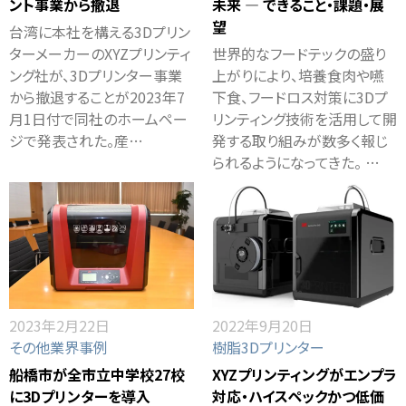
ント事業から撤退
未来 ― できること・課題・展
望
台湾に本社を構える3Dプリン
ターメーカーのXYZプリンティ
世界的なフードテックの盛り
ング社が、3Dプリンター事業
上がりにより、培養食肉や嚥
から撤退することが2023年7
下食、フードロス対策に3Dプ
月1日付で同社のホームペー
リンティング技術を活用して開
ジで発表された。産…
発する取り組みが数多く報じ
られるようになってきた。 …
2023年2月22日
2022年9月20日
その他業界事例
樹脂3Dプリンター
船橋市が全市立中学校27校
XYZプリンティングがエンプラ
に3Dプリンターを導入
対応・ハイスペックかつ低価