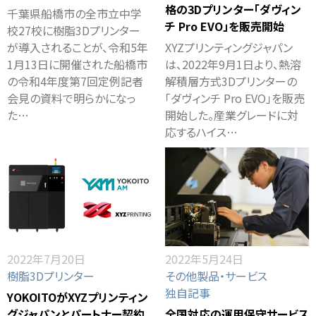
格の3Dプリンター「ダヴィン
千葉県船橋市の全市立中学
チ Pro EVO」を販売開始
校27校に樹脂3Dプリンター
が導入されることが、令和5年
XYZプリンティングジャパン
1月13日に開催された船橋市
は、2022年9月1日より、熱溶
の令和4年度第7回定例記者
解積層方式3Dプリンターの
会見の資料で明らかになっ
「ダヴィンチ Pro EVO」を販売
た…
開始した。産業グレードに対
応するハイス…
2022年7月20日
2022年5月24日
樹脂3Dプリンター
その他製品・サービス
独自記事
YOKOITOがXYZプリンティン
グジャパンとパートナー契約、
全国対応の運用保守サービス