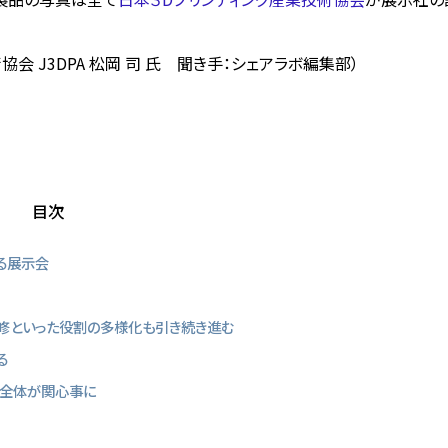
会 J3DPA 松岡 司 氏 聞き手：シェアラボ編集部）
目次
る展示会
修といった役割の多様化も引き続き進む
る
程全体が関心事に