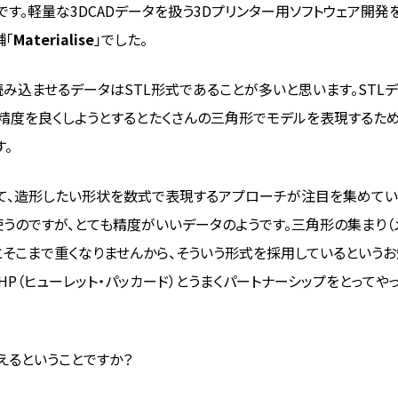
す。軽量な3DCADデータを扱う3Dプリンター用ソフトウェア開発
舗「
Materialise
」でした。
に読み込ませるデータはSTL形式であることが多いと思います。STL
精度を良くしようとするとたくさんの三角形でモデルを表現するた
。
して、造形したい形状を数式で表現するアプローチが注目を集めて
まま使うのですが、とても精度がいいデータのようです。三角形の集まり（
だとそこまで重くなりませんから、そういう形式を採用しているという
P（ヒューレット・パッカード）とうまくパートナーシップをとってや
えるということですか？