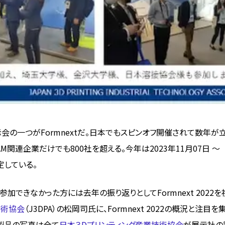
の一つがFormnextだ。日本でもスピンオフ開催されて数年が
関連企業だけでも800社を超える。今年は2023年11月07日 ～
定している。
できなかった方には去年の振り返りとしてFormnext 2022を
技術協会
（J3DPA）の松岡司氏に、Formnext 2022の概況と注目を
製品の写真は全て
日本３Dプリンティング産業技術協会
が展示社の