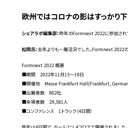
欧州ではコロナの影はすっかり下
シェアラボ編集部：
昨年のFormnext 2022に参加
松岡氏：
去年よりも一層活況でした。Formnext 20
Formnext 2022 概要
■期間 2022年11月15～18日
■開催地 Messe Frankfurt Hall(Frankfurt, German
■出展者数 802社
■来場者数 29,581人
■コンファレンス 1トラック（4日間）
昨年は4日間で、ホール2つ、4フロアで開催されました。