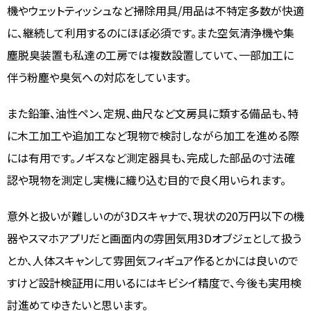
機やウェットティッシュなど掃除用具/用品は不特定多数が快適
に、継続して利用するのにほぼ必須です。また空気清浄機や集
塵脱臭装置も私達の工房では複数設置していて、一部加工に
伴う粉塵や臭気への対応をしています。
また鉛筆、油性ペン、定規、曲尺など文房具に類する備品も、特
に木工加工や追加工など現物で検討しながら加工を進める際
には有用です。ノギスなど測定器具も、完成した部品の寸法確
認や現物を測定し実機に織り込む目的で良く用いられます。
意外と扱いが難しいのが3Dスキャナで、現状の20万円以下の機
器やスマホアプリだと画面内の雰囲気用3Dオブジェとして扱う
とか、人体スキャンして雰囲気フィギュア作るとかには良いので
すけど設計検証用に用いるにはキビシイ精度で、今後も実用検
討進めてゆきたいと思います。