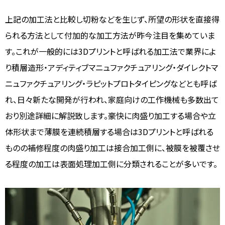
上記の加工法と比較し切粉などを生じず、所望の形状を直接得
られる方法として付加的な加工方法が昨今注目を集めていま
す。これが一般的には3Dプリントと呼ばれる加工法で業界によ
り積層造形・アディティブマニュファクチュアリング・ダイレクトマ
ニュファクチュアリング・ラピットプロトタイピングなどとも呼ば
れ、日々新たな開発が行われ、家庭向けの工作機械も多数出て
おり別途詳細に解説致します。豪快に肉盛り加工する場合や立
体形状まで薄膜を連続積層する場合は3Dプリントと呼ばれる
ものの補修程度の肉盛り加工は接合加工側に、被膜を被覆させ
る程度の加工は表面処理加工側に分類されることが多いです。