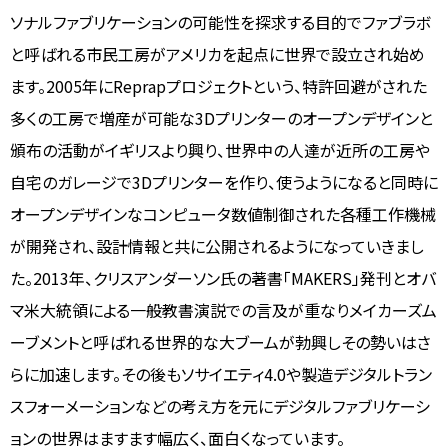
ソナルファブリケーションの可能性を探求する目的でファブラボ
と呼ばれる市民工房がアメリカを起点に世界で設立され始め
ます。2005年にReprapプロジェクトという、特許回避がされた
多くの工房で増産が可能な3Dプリンターのオープンデザインと
頒布の活動がイギリスより興り、世界中の人達が近所の工房や
自宅のガレージで3Dプリンターを作り、使うようになると同時に
オープンデザインなコンピュータ数値制御された各種工作機械
が開発され、設計情報と共に公開されるようになっていきまし
た。2013年、クリスアンダーソン氏の著書「MAKERS」発刊とオバ
マ米大統領による一般教書演説での言及が重なりメイカーズム
ーブメントと呼ばれる世界的な大ブームが勃興しその勢いはさ
らに加速します。その後もソサイエティ4.0や製造デジタルトラン
スフォーメーションなどの考え方を元にデジタルファブリケーシ
ョンの世界はますます幅広く、面白くなっています。