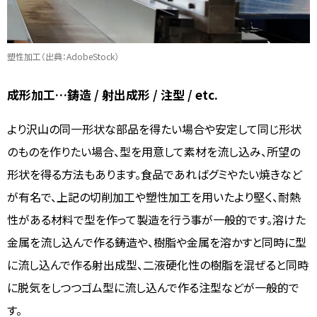
塑性加工（出典：AdobeStock）
成形加工…鋳造 / 射出成形 / 注型 / etc.
より沢山の同一形状な部品を得たい場合や安定して同じ形状
のものを作りたい場合、型を用意して素材を流し込み、所望の
形状を得る方法もあります。食品であればグミやたい焼きなど
が有名で、上記の切削加工や塑性加工を用いたより堅く、耐熱
性がある材料で型を作って製造を行う事が一般的です。溶けた
金属を流し込んで作る鋳造や、樹脂や金属を溶かすと同時に型
に流し込んで作る射出成型、二液硬化性の樹脂を混ぜると同時
に脱気をしつつゴム型に流し込んで作る注型などが一般的で
す。