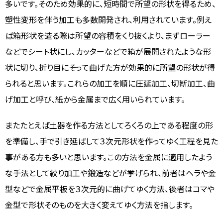
多いです。そのため効果的に、短時間で所望の形状を得るため、
塑性変形を伴う加工も多数開発され、利用されています。例え
ば箱形状を造る際は所望の容積をくり抜くより、まずローラー
などでシート状にし、カッターなどで箱が展開されたような形
状に切り、折り目にそって曲げた方が効果的に所望の形状が得
られると思います。これらの加工を順に圧延加工、切断加工、曲
げ加工と呼び、紙から金属まで広く用いられています。
またたとえば土器を作る方法としてろくろの上である程度の形
を準備し、手で引き延ばして３次元形状を作ってゆく工程を見た
事がある方も多いと思います。この方法を金属に適用したよう
な手法として絞り加工や鍛造などが挙げられ、前者はヘラや金
型などで金属平板を３次元的に曲げてゆく方法、後者はコマや
金型で形状そのものを大きく変えてゆく方法を指します。