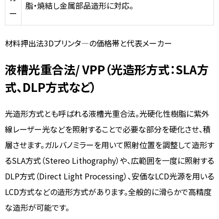
脂・焼結し金属部品造形に対応。
ー
材料押出法3Dプリンタ―の価格帯と代表メーカー
液槽光重合法/ VPP（光造形方式：SLA方
式、DLP方式など）
光造形方式とも呼ばれる液槽光重合法。光硬化性樹脂に紫外
線レーザー光などを照射することで必要な部分を硬化させ、積
層させます。ガルバノミラーを用いて照射位置を調整して造形す
るSLA方式（Stereo Lithography）や、広範囲を一度に照射する
DLP方式（Direct Light Processing）、安価なLCD光源を用いる
LCD方式などの造形方式があります。全般的に滑らかで高精度
な造形が可能です。