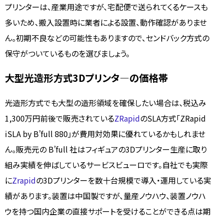
プリンターは、産業用途ですが、宅配便で送られてくるケースも
多いため、搬入設置時に業者による設置、動作確認がありませ
ん。初期不良などの可能性もありますので、センドバック方式の
保守がついているものを選びましょう。
大型光造形方式3Dプリンタ―の価格帯
光造形方式でも大型の造形領域を確保したい場合は、税込み
1,300万円前後で販売されている
ZRapid
のSLA方式「ZRapid
iSLA by B’full 880」が費用対効果に優れているかもしれませ
ん。販売元の B’full 社はフィギュアの3Dプリンター生産に取り
組み実績を伸ばしているサービスビューロです。自社でも実際
に
Zrapid
の3Dプリンターを数十台規模で導入・運用している実
績があります。装置は中国製ですが、量産ノウハウ、装置ノウハ
ウを持つ国内企業の直接サポートを受けることができる点は期