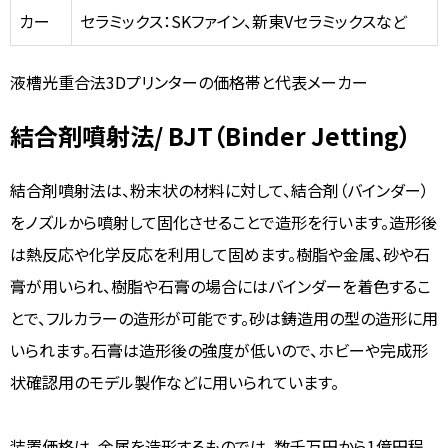
カー
セラミックス：SKファイン、新東Vセラミックスなど
液槽光重合法3Dプリンターの価格帯と代表メーカー
結合剤噴射法/ BJT（Binder Jetting）
結合剤噴射法は、粉末状の材料に対して、結合剤（バインダー）
をノズルから噴射して固化させることで造形を行います。造形後
は熱反応や化学反応を利用して固めます。樹脂や金属、砂や石
膏が用いられ、樹脂や石膏の場合にはバインダーを着色するこ
とで、フルカラーの造形が可能です。砂は鋳造用の型の造形に用
いられます。石膏は造形後の強度が低いので、ホビーや完成形
状確認用のモデル製作などに用いられています。
装置価格は、金属を造形するものでは、数千万円から1億円程