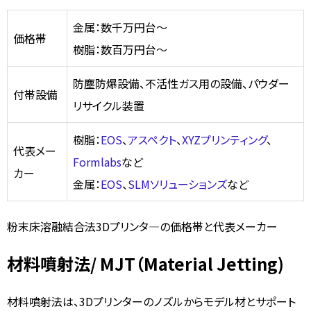
金属：数千万円台～
価格帯
樹脂：数百万円台～
防塵防爆設備、不活性ガス用の設備、パウダー
付帯設備
リサイクル装置
樹脂：
EOS
、
アスペクト
、
XYZプリンティング
、
代表メー
Formlabs
など
カー
金属：
EOS
、
SLMソリューションズ
など
粉末床溶融結合法3Dプリンタ―の価格帯と代表メーカー
材料噴射法/ MJT（Material Jetting)
材料噴射法は、3Dプリンターのノズルからモデル材とサポート