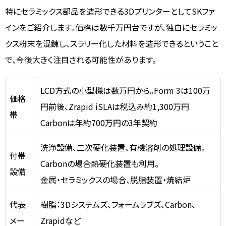
特にセラミックス部品を造形できる3DプリンターとしてSKファ
インをご紹介します。価格は数千万円台ですが、独自にセラミッ
クス粉末を混錬し、スラリー化した材料を造形できるということ
で、今後大きく注目される可能性があります。
LCD方式の小型機は数万円から。Form 3は100万
価格
円前後、Zrapid iSLAは税込み約1,300万円
帯
Carbonは年約700万円の3年契約
洗浄設備、二次硬化装置、有機溶剤の処理設備。
付帯
Carbonの場合熱硬化装置も利用。
設備
金属・セラミックスの場合、脱脂装置・焼結炉
代表
樹脂：3Dシステムズ、フォームラブズ、Carbon、
メー
Zrapidなど