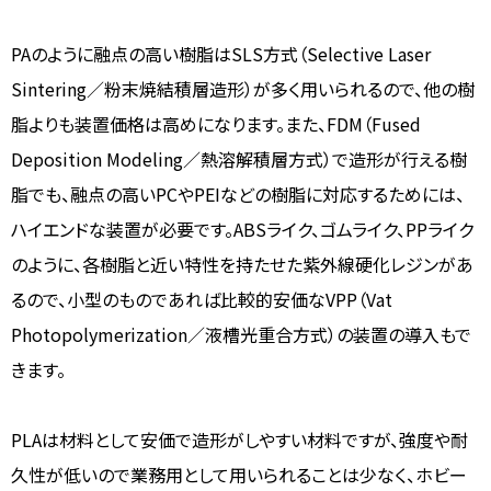
PAのように融点の高い樹脂はSLS方式（Selective Laser
Sintering／粉末焼結積層造形）が多く用いられるので、他の樹
脂よりも装置価格は高めになります。また、FDM（Fused
Deposition Modeling／熱溶解積層方式）で造形が行える樹
脂でも、融点の高いPCやPEIなどの樹脂に対応するためには、
ハイエンドな装置が必要です。ABSライク、ゴムライク、PPライク
のように、各樹脂と近い特性を持たせた紫外線硬化レジンがあ
るので、小型のものであれば比較的安価なVPP（Vat
Photopolymerization／液槽光重合方式）の装置の導入もで
きます。
PLAは材料として安価で造形がしやすい材料ですが、強度や耐
久性が低いので業務用として用いられることは少なく、ホビー