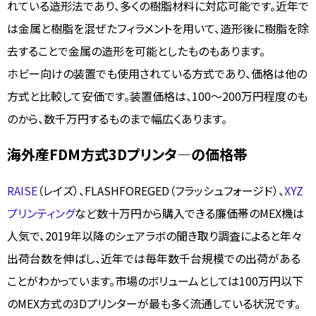
れている造形法であり、多くの樹脂材料に対応可能です。近年で
は金属と樹脂を混ぜたフィラメントを用いて、造形後に樹脂を除
去することで金属の造形を可能としたものもあります。
ホビー向けの装置でも使用されている方式であり、価格は他の
方式と比較して安価です。装置価格は、100～200万円程度のも
のから、数千万円するものまで幅広くあります。
海外産FDM方式3Dプリンタ―の価格帯
RAISE
（レイズ）、FLASHFOREGED（フラッシュフォージド）、
XYZ
プリンティング
など数十万円から購入できる廉価帯のMEX機は
人気で、2019年以降のシェアラボの聞き取り調査によると年々
出荷台数を伸ばし、近年では毎年数千台規模での出荷がある
ことがわかっています。市場のボリュームとしては100万円以下
のMEX方式の3Dプリンターが最も多く流通している状況です。