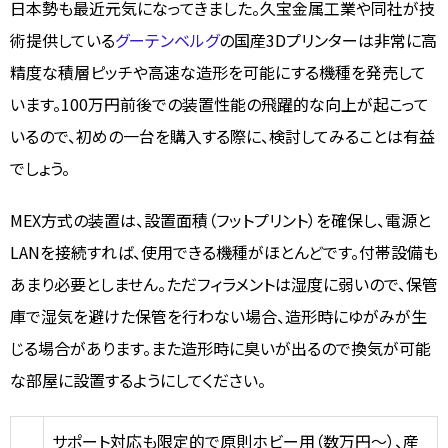
日本勢も最近元気になってきました。久宝金属工業や同社が技
術提供している
グーテンベルグ
の国産3Dプリンターは非常に高
精度な積層ピッチや高速な造形を可能にする機種を発売して
います。100万円前後での装置性能の飛躍的な向上が起こって
いるので、初めの一台を購入する際に、検討してみることは有益
でしょう。
MEX方式の装置は、設置面積（フットプリント）を確保し、電源と
LANを接続すれば、使用できる機種がほとんどです。付帯設備も
あまり必要としません。ただフィラメントは湿度に弱いので、保管
庫で湿気を避けた保管を行わない場合、造形時にゆがみが生
じる場合があります。また造形時に臭いが出るので換気が可能
な部屋に設置するようにしてください。
サポート対応も限定的で原則ホビー用（数万円～）、産