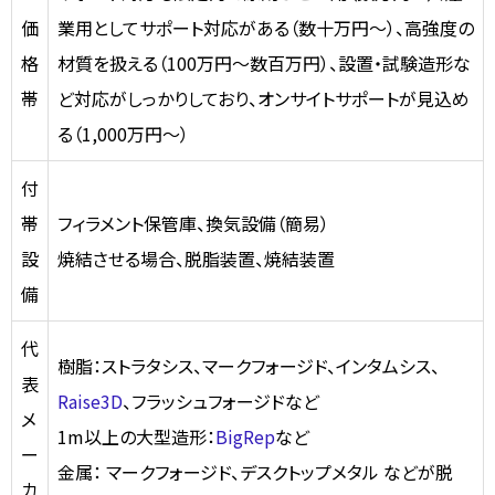
価
業用としてサポート対応がある（数十万円～）、高強度の
格
材質を扱える（100万円～数百万円）、設置・試験造形な
帯
ど対応がしっかりしており、オンサイトサポートが見込め
る（1,000万円～）
付
帯
フィラメント保管庫、換気設備（簡易）
設
焼結させる場合、脱脂装置、焼結装置
備
代
樹脂：ストラタシス、マークフォージド、インタムシス、
表
Raise3D
、フラッシュフォージドなど
メ
1m以上の大型造形：
BigRep
など
ー
金属： マークフォージド、デスクトップメタル などが脱
カ