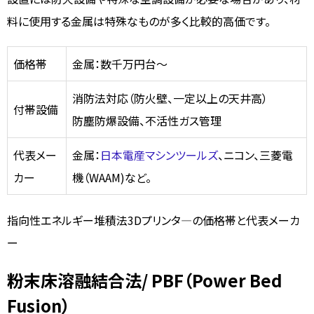
料に使用する金属は特殊なものが多く比較的高価です。
価格帯
金属：数千万円台～
消防法対応（防火壁、一定以上の天井高）
付帯設備
防塵防爆設備、不活性ガス管理
代表メー
金属：
日本電産マシンツールズ
、ニコン、三菱電
カー
機（WAAM)など。
指向性エネルギー堆積法3Dプリンタ―の価格帯と代表メーカ
ー
粉末床溶融結合法/ PBF（Power Bed
Fusion）