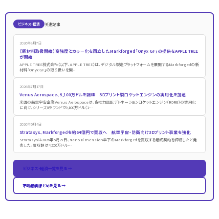
关連記事
ビジネス・経済
2026年8月7日
【新材料取扱開始】高強度とカラー化を両立したMarkforged「Onyx GF」の提供をAPPLE TREE
が開始
APPLE TREE株式会社（以下、APPLE TREE）は、デジタル製造プラットフォームを展開するMarkforgedの新
材料「Onyx GF」の取り扱いを開…
2026年7月17日
Venus Aerospace、9,100万ドルを調達 3Dプリント製ロケットエンジンの実用化を加速
米国の航空宇宙企業Venus Aerospaceは、高推力回転デトネーションロケットエンジン（RDRE）の実用化
に向け、シリーズBラウンドで9,100万ドル（1…
2026年6月4日
Stratasys、Markforgedを約64億円で買収へ 航空宇宙・防衛向け3Dプリント事業を強化
Stratasysは2026年5月27日、Nano Dimension傘下のMarkforgedを買収する最終契約を締結したと発
表した。買収額は4,250万ドル…
ビジネス・経済一覧を見る →
市場動向まとめを見る →