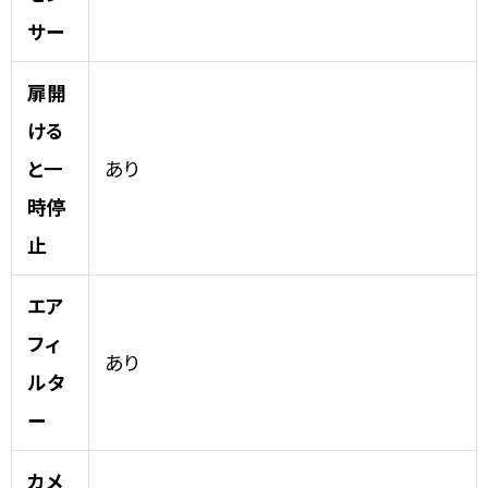
サー
扉開
ける
と一
あり
時停
止
エア
フィ
あり
ルタ
ー
カメ