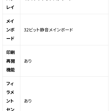
レイ
メイ
ンボ
32ビット静音メインボード
ード
印刷
再開
あり
機能
フィ
ラメ
ント
あり
セン