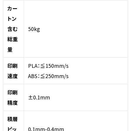
カー
トン
含む
50kg
総重
量
印刷
PLA：≦150mm/s
速度
ABS：≦250mm/s
印刷
±0.1mm
精度
積層
ピッ
0.1mm-0.4mm