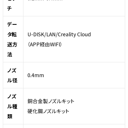
チ
デー
タ転
U-DISK/LAN/Creality Cloud
送方
（APP経由WIFI）
法
ノズ
0.4mm
ル径
ノズ
銅合金製ノズルキット
ル種
硬化鋼ノズルキット
類