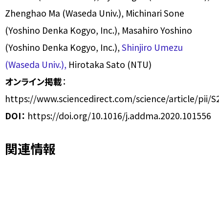
Zhenghao Ma (Waseda Univ.), Michinari Sone
(Yoshino Denka Kogyo, Inc.), Masahiro Yoshino
(Yoshino Denka Kogyo, Inc.),
Shinjiro Umezu
(Waseda Univ.),
Hirotaka Sato (NTU)
オンライン掲載
：
https://www.sciencedirect.com/science/article/pii
DOI：
https://doi.org/10.1016/j.addma.2020.101556
関連情報
早稲田大学 公式サイト