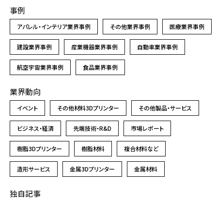
事例
アパレル・インテリア業界事例
その他業界事例
医療業界事例
建設業界事例
産業機器業界事例
自動車業界事例
航空宇宙業界事例
食品業界事例
業界動向
イベント
その他材料3Dプリンター
その他製品・サービス
ビジネス・経済
先端技術・R&D
市場レポート
樹脂3Dプリンター
樹脂材料
複合材料など
造形サービス
金属3Dプリンター
金属材料
独自記事