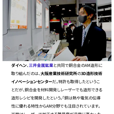
ダイヘン
、
三井金属鉱業
と共同で銅合金のAM造形に
取り組んだのは、
大阪産業技術研究所
の
3D造形技術
イノベーションセンター
だ。特許も取得したというこ
とだが、銅合金を材料開発しレーザーでも造形できる
造形レシピを開発したという。「銅は熱や電気の伝導
性に優れる特性からAM分野でも注目されています。