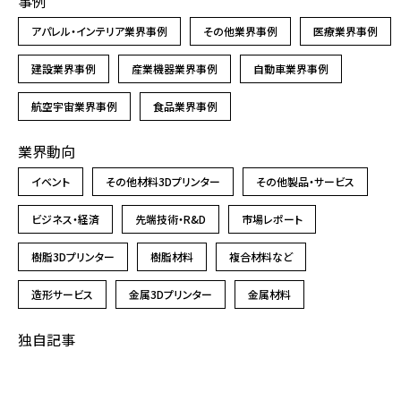
事例
アパレル・インテリア業界事例
その他業界事例
医療業界事例
建設業界事例
産業機器業界事例
自動車業界事例
航空宇宙業界事例
食品業界事例
業界動向
イベント
その他材料3Dプリンター
その他製品・サービス
ビジネス・経済
先端技術・R&D
市場レポート
樹脂3Dプリンター
樹脂材料
複合材料など
造形サービス
金属3Dプリンター
金属材料
独自記事