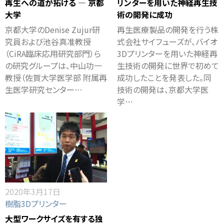
再生への道が拓ける ― 京都
リンターを用いた神経再生技
大学
術の開発に成功
京都大学のDenise Zujur研
再生医療製品の開発を行う株
究員および池谷真准教授
式会社サイフューズが、バイオ
（CiRA臨床応用研究部門）ら
3Dプリンターを用いた神経再
の研究グループは、中山功一
生技術の開発に世界で初めて
教授（佐賀大学医学部 附属再
成功したことを発表した。同
生医学研究センター…
技術の開発は、京都大学医
学…
2020年3月17日
樹脂3Dプリンター
大型ワークサイズを有する独