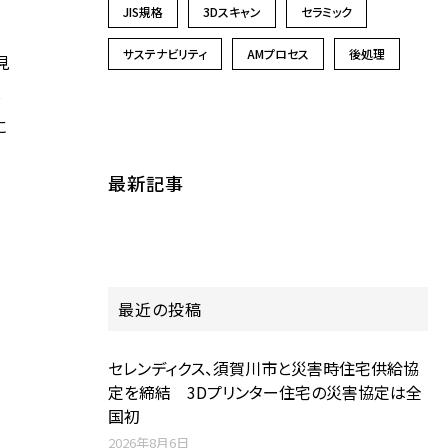
JIS規格
3Dスキャン
セラミック
サステナビリティ
AMプロセス
後処理
見
し
に
最新記事
最近の投稿
セレンディクス、須賀川市と災害時住宅供給協
定を締結 3Dプリンター住宅の災害協定は全
国初
2026年8月6日