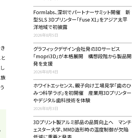
Formlabs、深圳でパートナーサミット開催 新
型SLS 3Dプリンター「Fuse X1」をアジア太平
洋地域で初披露
2026年8月5日
でき
グラフィックデザイン会社発の3Dサービス
「mopri3D」が本格展開 構想段階から製品開
こと
発を支援
欲し
2026年8月4日
家族
ホワイトエッセンス、親子向け工場見学「歯のひ
う
みつ科学ラボ」を初開催 産業用3Dプリンター
やデジタル歯科技術を体験
2026年8月3日
3Dプリント製アルミ部品の品質向上へ マンチ
ェスター大学、MMD造形時の温度制御が欠陥
低減に重要と発表