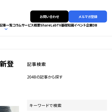
お問い合わせ
メルマガ登録
記事一覧
コラム
サービス概要
ShareLabTV
基礎知識
イベント
企業DB
」新登
記事検索
2048の記事から探す
キーワードで検索