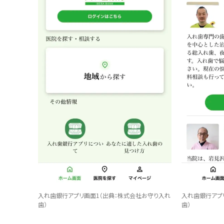
入れ歯銀行アプリ画面1（
出典：株式会社お守り入れ
入れ歯銀行アプ
歯）
歯）