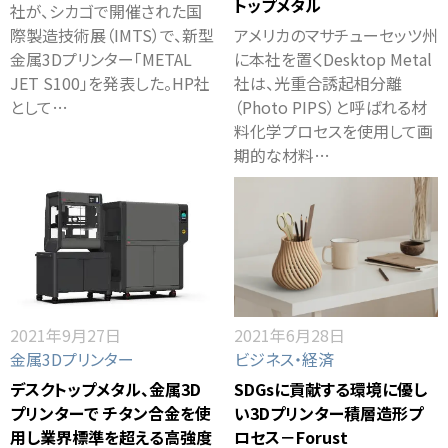
トップメタル
社が、シカゴで開催された国
際製造技術展（IMTS）で、新型
アメリカのマサチューセッツ州
金属3Dプリンター「METAL
に本社を置くDesktop Metal
JET S100」を発表した。HP社
社は、光重合誘起相分離
として…
（Photo PIPS）と呼ばれる材
料化学プロセスを使用して画
期的な材料…
2021年9月27日
2021年6月28日
金属3Dプリンター
ビジネス・経済
デスクトップメタル、金属3D
SDGsに貢献する環境に優し
プリンターで チタン合金を使
い3Dプリンター積層造形プ
用し業界標準を超える高強度
ロセス－Forust