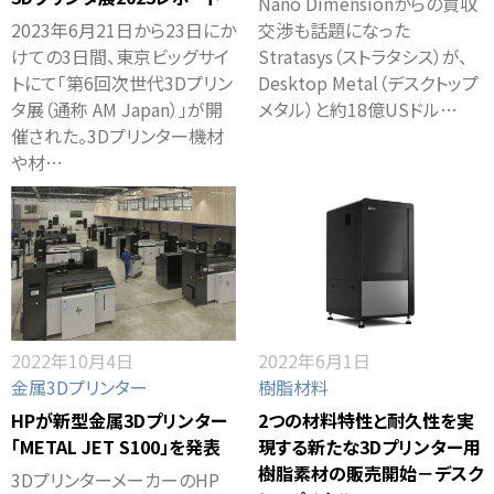
Nano Dimensionからの買収
2023年6月21日から23日にか
交渉も話題になった
けての3日間、東京ビッグサイ
Stratasys（ストラタシス）が、
トにて「第6回次世代3Dプリン
Desktop Metal（デスクトップ
タ展（通称 AM Japan）」が開
メタル）と約18億USドル…
催された。3Dプリンター機材
や材…
2022年10月4日
2022年6月1日
金属3Dプリンター
樹脂材料
HPが新型金属3Dプリンター
2つの材料特性と耐久性を実
「METAL JET S100」を発表
現する新たな3Dプリンター用
樹脂素材の販売開始－デスク
3DプリンターメーカーのHP