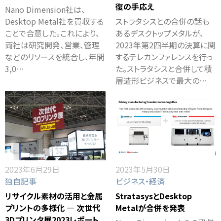
復の手応え
Nano Dimension社は、
Desktop Metal社を買収する
ストラタシスとの合併の話も
ことで合意した。これにより、
あるデスクトップメタルが、
両社は研究開発、営業、管理
2023年第2四半期の決算に関
などのリソースを統合し、年間
するテレカンファレンスを行っ
3,0…
た。ストラタシスと合併して積
層造形ビジネスで最大の…
2023年6月29日
2023年5月30日
独自記事
ビジネス・経済
リサイクル素材の活用と金属
StratasysとDesktop
プリントの多様化 ― 次世代
Metalが合併を発表
3Dプリンタ展2023レポート