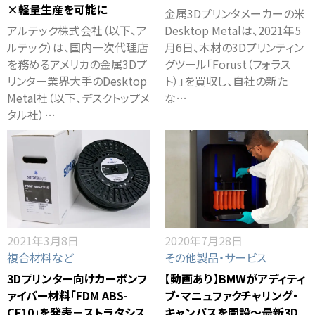
×軽量生産を可能に
金属3Dプリンタメーカーの米
アルテック株式会社（以下、ア
Desktop Metalは、2021年5
ルテック）は、国内一次代理店
月6日、木材の3Dプリンティン
を務めるアメリカの金属3Dプ
グツール「Forust（フォラス
リンター業界大手のDesktop
ト）」を買収し、自社の新た
Metal社（以下、デスクトップメ
な…
タル社）…
2021年3月8日
2020年7月28日
複合材料など
その他製品・サービス
3Dプリンター向けカーボンフ
【動画あり】BMWがアディティ
ァイバー材料「FDM ABS-
ブ・マニュファクチャリング・
CF10」を発表－ストラタシス
キャンパスを開設～最新3D