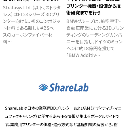
プリンター機器・設備から技
Stratasys Ltd.（以下、ストラタ
術研究までを行う
シス）はF123シリーズ 3Dプリ
ンター向けに、初のコンポジッ
BMWグループは、航空宇宙・
ト材料である新しいABSベー
自動車産業における3Dプリン
スのカーボンファイバー材
ティングのリーディングカンパ
料…
ニーを目指し、ドイツのミュン
ヘンに約18億円を投じて
「BMW Additiv…
ShareLabは日本の業務用3Dプリンタ―およびAM（アディティブ・マニ
ュファクチャリング）に関するあらゆる情報が集まるポータルサイトで
す。業務用プリンタ―の価格・造形方式など基礎知識の解説から、樹