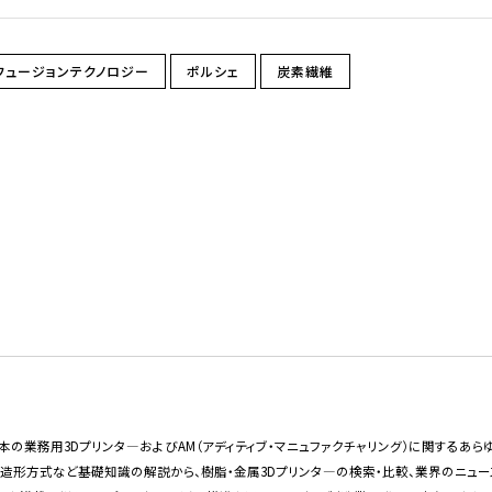
フュージョンテクノロジー
ポルシェ
炭素繊維
bは日本の業務用3Dプリンタ―およびAM（アディティブ・マニュファクチャリング）に関する
・造形方式など基礎知識の解説から、樹脂・金属3Dプリンタ―の検索・比較、業界のニュ