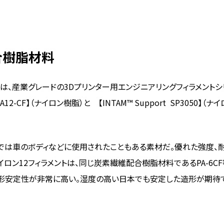
合樹脂材料
は、産業グレードの3Dプリンター用エンジニアリングフィラメントシ
PA12-CF】（ナイロン樹脂）と 【INTAM™ Support SP3050】（ナイ
海外では車のボディなどに使用されたこともある素材だ。優れた強度、
ン12フィラメントは、同じ炭素繊維配合樹脂材料であるPA-6CF
造形安定性が非常に高い。湿度の高い日本でも安定した造形が期待