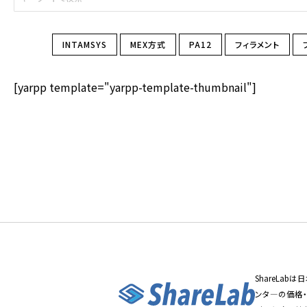
INTAMSYS
MEX方式
PA12
フィラメント
[yarpp template="yarpp-template-thumbnail"]
ShareLa
ンタ―の価格