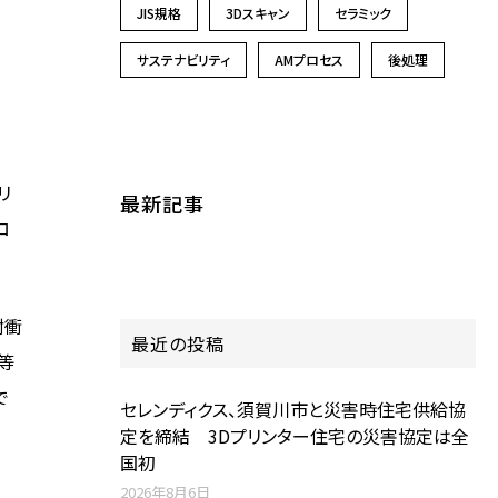
JIS規格
3Dスキャン
セラミック
サステナビリティ
AMプロセス
後処理
リ
最新記事
ロ
耐衝
最近の投稿
等
で
セレンディクス、須賀川市と災害時住宅供給協
定を締結 3Dプリンター住宅の災害協定は全
国初
2026年8月6日