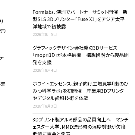
Formlabs、深圳でパートナーサミット開催 新
型SLS 3Dプリンター「Fuse X1」をアジア太平
リ
洋地域で初披露
造形
2026年8月5日
グラフィックデザイン会社発の3Dサービス
「mopri3D」が本格展開 構想段階から製品開
テ
発を支援
2026年8月4日
ホワイトエッセンス、親子向け工場見学「歯のひ
状確
みつ科学ラボ」を初開催 産業用3Dプリンター
やデジタル歯科技術を体験
2026年8月3日
3Dプリント製アルミ部品の品質向上へ マンチ
ェスター大学、MMD造形時の温度制御が欠陥
低減に重要と発表