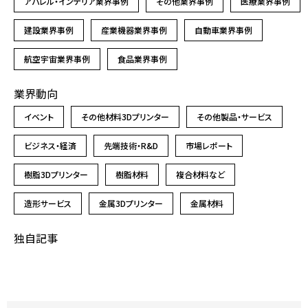
アパレル・インテリア業界事例
その他業界事例
医療業界事例
建設業界事例
産業機器業界事例
自動車業界事例
航空宇宙業界事例
食品業界事例
業界動向
イベント
その他材料3Dプリンター
その他製品・サービス
ビジネス・経済
先端技術・R&D
市場レポート
樹脂3Dプリンター
樹脂材料
複合材料など
造形サービス
金属3Dプリンター
金属材料
独自記事